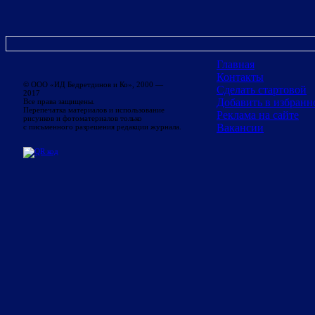
Главная
Контакты
© ООО «ИД Бедретдинов и Ко», 2000 —
Сделать стартовой
2017
Добавить в избранн
Все права защищены.
Перепечатка материалов и использование
Реклама на сайте
рисунков и фотоматериалов только
Вакансии
с письменного разрешения редакции журнала.