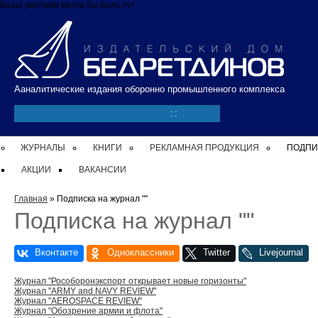
Перейти к основному содержанию
Ваша реклама могла бы быть тут
Ааналитические издания оборонно промышленного комплекса
:
:
ЖУРНАЛЫ
КНИГИ
РЕКЛАМНАЯ ПРОДУКЦИЯ
ПОДПИ
АКЦИИ
ВАКАНСИИ
Вы здесь
Главная
» Подписка на журнал ""
Подписка на журнал ""
Журнал "Рособоронэкспорт открывает новые горизонты"
Журнал "ARMY and NAVY REVIEW"
Журнал "AEROSPACE REVIEW"
Журнал "Обозрение армии и флота"