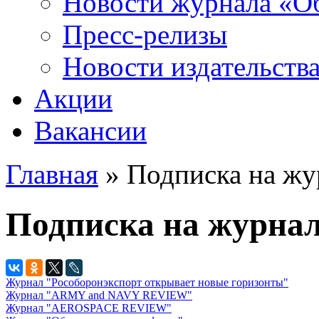
Новости журнала «Об
Пресс-релизы
Новости издательств
Акции
Вакансии
Главная
» Подписка на жу
Вы здесь
Подписка на журнал
Журнал "Рособоронэкспорт открывает новые горизонты"
Журнал "ARMY and NAVY REVIEW"
Журнал "AEROSPACE REVIEW"