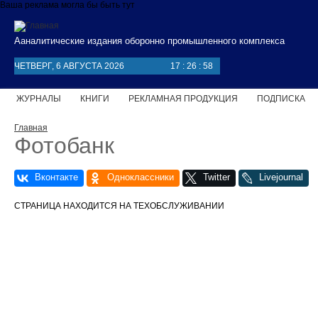
Перейти к основному содержанию
Ваша реклама могла бы быть тут
Ааналитические издания оборонно промышленного комплекса
ЧЕТВЕРГ, 6 АВГУСТА 2026
17
:
26
:
59
ЖУРНАЛЫ
КНИГИ
РЕКЛАМНАЯ ПРОДУКЦИЯ
ПОДПИСКА
Вы здесь
Главная
Фотобанк
СТРАНИЦА НАХОДИТСЯ НА ТЕХОБСЛУЖИВАНИИ