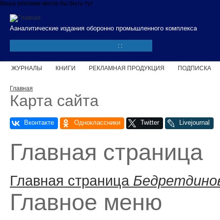
Перейти к основному содержанию
Ваша реклама могла бы быть тут
Ааналитические издания оборонно промышленного комплекса
:
:
ЖУРНАЛЫ
КНИГИ
РЕКЛАМНАЯ ПРОДУКЦИЯ
ПОДПИСКА
Вы здесь
Главная
Карта сайта
Главная страница
Главная страница
Бедретдинов
Главное меню