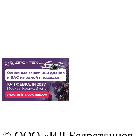
© ООО «ИД Бедретдинов 