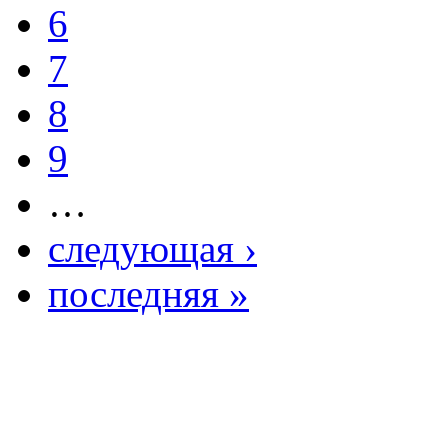
6
7
8
9
…
следующая ›
последняя »