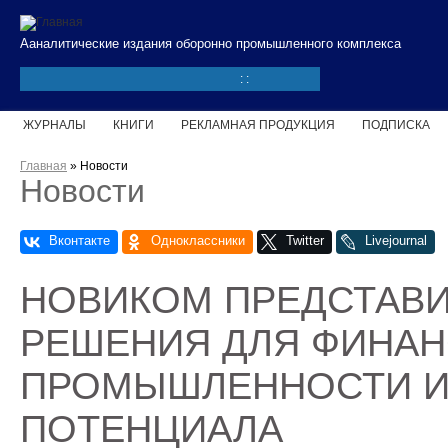
Перейти к основному содержанию
Ааналитические издания оборонно промышленного комплекса
:
:
ЖУРНАЛЫ
КНИГИ
РЕКЛАМНАЯ ПРОДУКЦИЯ
ПОДПИСКА
Вы здесь
Главная
» Новости
Новости
СТРАНИЦЫ
НОВИКОМ ПРЕДСТАВИ
РЕШЕНИЯ ДЛЯ ФИНА
ПРОМЫШЛЕННОСТИ И
ПОТЕНЦИАЛА