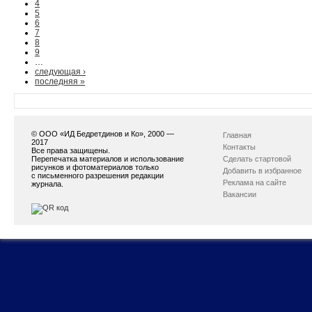
4
5
6
7
8
9
…
следующая ›
последняя »
© ООО «ИД Бедретдинов и Ко», 2000 —
Главная
2017
Контакты
Все права защищены.
Перепечатка материалов и использование
Сделать стартовой
рисунков и фотоматериалов только
Добавить в избранное
с письменного разрешения редакции
Реклама на сайте
журнала.
Вакансии