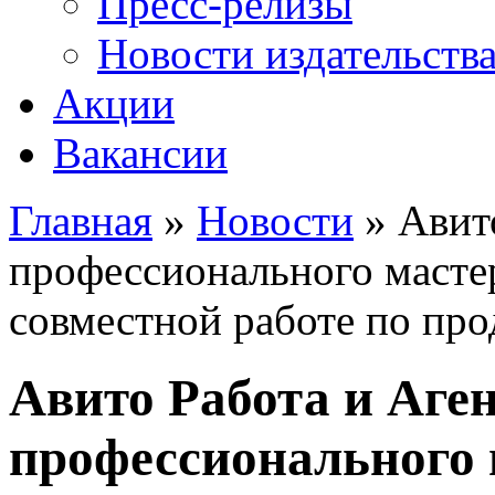
Пресс-релизы
Новости издательств
Акции
Вакансии
Главная
»
Новости
» Авито
Вы здесь
профессионального масте
совместной работе по пр
Авито Работа и Аге
профессионального 