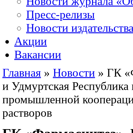
Новости журнала «Об
Пресс-релизы
Новости издательств
Акции
Вакансии
Главная
»
Новости
» ГК «
Вы здесь
и Удмуртская Республика
промышленной кооперации
растворов