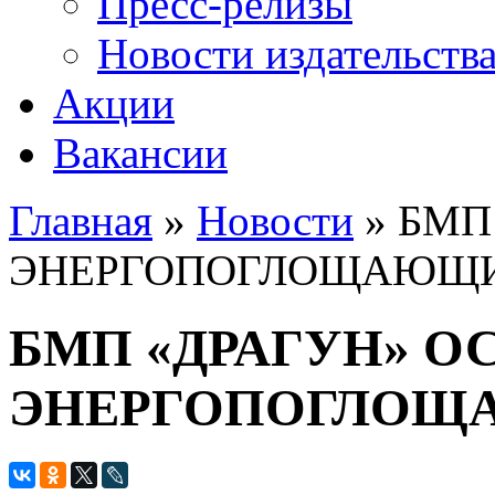
Пресс-релизы
Новости издательств
Акции
Вакансии
Главная
»
Новости
» БМП
Вы здесь
ЭНЕРГОПОГЛОЩАЮЩИ
БМП «ДРАГУН» О
ЭНЕРГОПОГЛОЩ