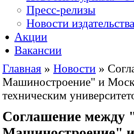
Пресс-релизы
Новости издательств
Акции
Вакансии
Главная
»
Новости
» Согл
Вы здесь
Машиностроение" и Моск
техническим университето
Соглашение между 
Машиностроение" и