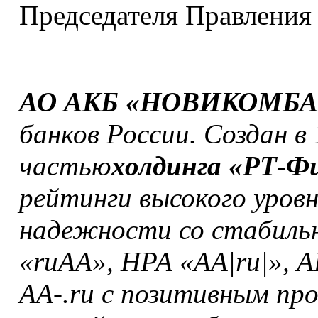
Председателя Правления
АО АКБ «НОВИКОМБ
банков России. Создан в 
частью
холдинга «РТ-Ф
рейтинги высокого уров
надежности со стабиль
«ruАА», НРА «АА|ru|», 
АА-.ru с позитивным пр