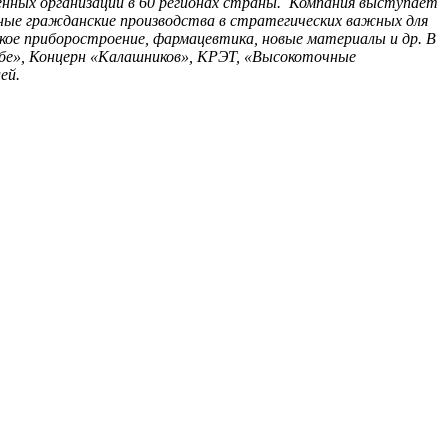
нных организаций в 60 регионах страны. Компания выступает
чные гражданские производства в стратегических важных для
кое приборостроение, фармацевтика, новые материалы и др. В
бе», Концерн «Калашников», КРЭТ, «Высокоточные
ей.