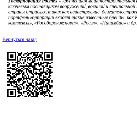
Госкорпорация Ростех
– крупнейшая машиностроительная к
ключевым поставщиком вооружений, военной и специальной 
страны отраслях, таких как авиастроение, двигателестрое
портфель корпорации входят такие известные бренды, как
комплексы», «Рособоронэкспорт», «Росэл», «Нацимбио» и др.
Вернуться назад