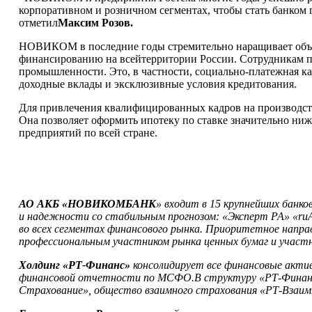
корпоративном и розничном сегментах, чтобы стать банком п
отметил
Максим Розов.
НОВИКОМ в последние годы стремительно наращивает объемы
финансированию на всейтерритории России. Сотрудникам пр
промышленности. Это, в частности, социально-платежная к
доходные вклады и эксклюзивные условия кредитования.
Для привлечения квалифицированных кадров на производст
Она позволяет оформить ипотеку по ставке значительно ниж
предприятий по всей стране.
АО АКБ «НОВИКОМБАНК
» входит в 15 крупнейших банков
и надежности со стабильным прогнозом: «Эксперт РА» «ruА
во всех сегментах финансового рынка. Приоритетное напр
профессиональным участником рынка ценных бумаг и участ
Холдинг «РТ-Финанс»
консолидирует все финансовые акт
финансовой отчетности по МСФО.В структуру «РТ-Финанс»
Страхование», общество взаимного страхования «РТ-Взаимн