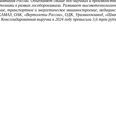
омпания России. Объединяет свыше 800 научных и производстве
техники в рамках гособоронзаказа. Развивает высокотехнологи
ние, транспортное и энергетическое машиностроение, медицинс
 КАМАЗ, ОАК, «Вертолеты России», ОДК, Уралвагонзавод, «Шва
 Консолидированная выручка в 2024 году превысила 3,6 трлн рубл