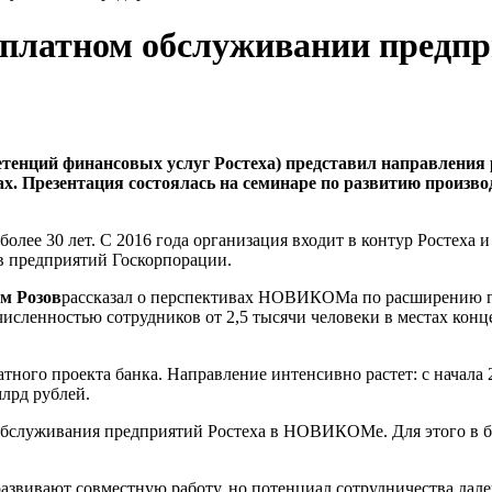
латном обслуживании предпр
енций финансовых услуг Ростеха) представил направления 
ах. Презентация состоялась на семинаре по развитию прои
ее 30 лет. С 2016 года организация входит в контур Ростеха 
в предприятий Госкорпорации.
м Розов
рассказал о перспективах НОВИКОМа по расширению ге
исленностью сотрудников от 2,5 тысячи человеки в местах кон
ного проекта банка. Направление интенсивно растет: с начала 
млрд рублей.
обслуживания предприятий Ростеха в НОВИКОМе. Для этого в б
вивают совместную работу, но потенциал сотрудничества далек