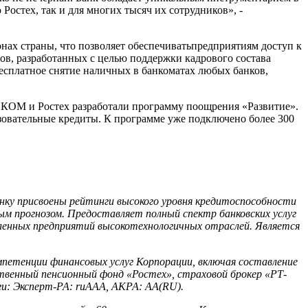
остех, так и для многих тысяч их сотрудников», -
ах страны, что позволяет обеспечиватьпредприятиям доступ к
в, разработанных с целью поддержки кадрового состава
есплатное снятие наличных в банкоматах любых банков,
КОМ и Ростех разработали программу поощрения «Развитие».
азовательные кредиты. К программе уже подключено более 300
нку присвоены рейтинги высокого уровня кредитоспособности
ым прогнозом. Предоставляет полный спектр банковских услуг
ленных предприятий высокотехнологичных отраслей. Является
мпетенции финансовых услуг Корпорации, включая составление
енный пенсионный фонд «Ростех», страховой брокер «РТ-
и: Эксперт-РА: ruAAA, АКРА: AA(RU).