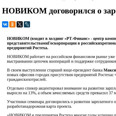
НОВИКОМ договорился о зарп
НОВИКОМ (входит в холдинг «РТ-Финанс» - центр компет
представительствамиГоскорпорации в российскихрегион
предприятий Ростеха.
НОВИКОМ работает на российском финансовом рынке уже бол
выстраивании цепочек коопераций и поддержке сотруднико
В своем выступлении старший вице-президент банка
Макси
новых офисовв городах присутствия предприятий Ростехас ч
гражданскихотраслей.
Отдельно спикер акцентировал внимание на развитии зарплат
выросло на 13%, а объем зачисляемых средств превысил 37 
Участники семинара договорились о развитии зарплатного 
разработанадорожная карта проекта.
«НОВИКОМ и предприятия Ростеха многие годы успешно раз