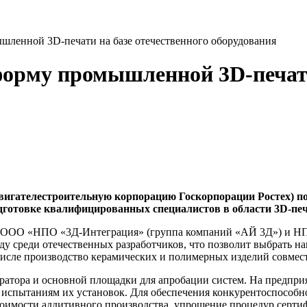
ленной 3D-печати на базе отечественного оборудования
орму промышленной 3D-печати 
вигателестроительную корпорацию Госкорпорации Ростех) по
одготовке квалифицированных специалистов в области 3D-печ
и ООО «НПО «3Д-Интеграция» (группа компаний «АЙ 3Д») и НП
у среди отечественных разработчиков, что позволит выбрать на
числе производство керамических и полимерных изделий совмес
гратора и основной площадки для апробации систем. На предпри
о испытаниям их установок. Для обеспечения конкурентоспособ
тоимости аддитивного производства, упрощение процедур серт