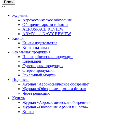
:
:
Журналы
Аэрокосмическое обозрение
Обозрение армии и флота
AEROSPACE REVIEW
ARMY and NAVY REVIEW
Книги
Книги издательства
Книги на заказ
Рекламная продукция
Полиграфическая продукция
Календари
Сувенирная продукция
Стерео продукция
Рекламный модуль
Подписка
Журнал "Аэрокосмическое обозрение"
Журнал «Обозрение армии и флота»
Через редакцию
Купить
Журнал «Аэрокосмическое обозрение»
Журнал «Обозрение Армии и Флота»
Книги