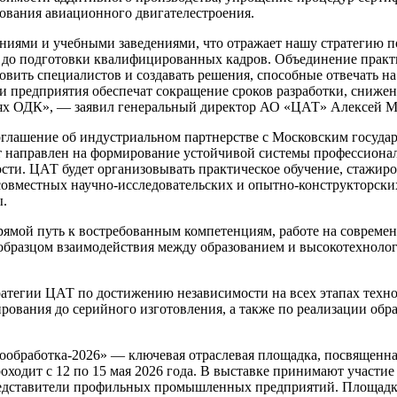
бования авиационного двигателестроения.
ниями и учебными заведениями, что отражает нашу стратегию 
в до подготовки квалифицированных кадров. Объединение практ
овить специалистов и создавать решения, способные отвечать н
чи предприятия обеспечат сокращение сроков разработки, сниж
ях ОДК», — заявил генеральный директор АО «ЦАТ» Алексей М
глашение об индустриальном партнерстве с Московским госуда
т направлен на формирование устойчивой системы профессионал
ти. ЦАТ будет организовывать практическое обучение, стажиров
совместных научно-исследовательских и опытно-конструкторски
ы.
ямой путь к востребованным компетенциям, работе на совреме
ет образцом взаимодействия между образованием и высокотехн
атегии ЦАТ по достижению независимости на всех этапах техн
рования до серийного изготовления, а также по реализации о
ообработка-2026» — ключевая отраслевая площадка, посвященна
одит с 12 по 15 мая 2026 года. В выставке принимают участие
редставители профильных промышленных предприятий. Площадка