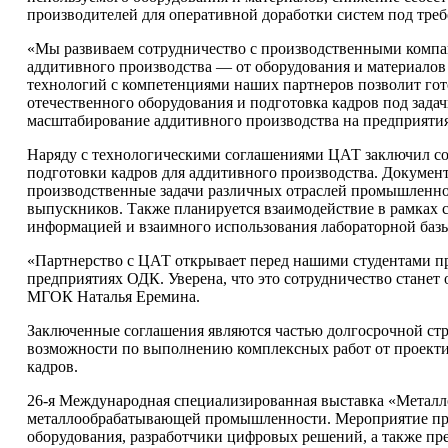
производителей для оперативной доработки систем под тре
«Мы развиваем сотрудничество с производственными компа
аддитивного производства — от оборудования и материало
технологий с компетенциями наших партнеров позволит гот
отечественного оборудования и подготовка кадров под зада
масштабирование аддитивного производства на предприяти
Наряду с технологическими соглашениями ЦАТ заключил со
подготовки кадров для аддитивного производства. Докумен
производственные задачи различных отраслей промышленнос
выпускников. Также планируется взаимодействие в рамках 
информацией и взаимного использования лабораторной баз
«Партнерство с ЦАТ открывает перед нашими студентами пр
предприятиях ОДК. Уверена, что это сотрудничество стан
МГОК Наталья Еремина.
Заключенные соглашения являются частью долгосрочной стр
возможности по выполнению комплексных работ от проекти
кадров.
26-я Международная специализированная выставка «Металл
металлообрабатывающей промышленности. Мероприятие прох
оборудования, разработчики цифровых решений, а также п