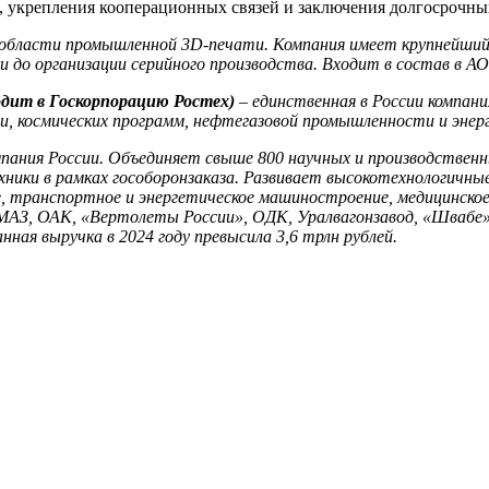
 укрепления кооперационных связей и заключения долгосрочны
области промышленной 3D-печати. Компания имеет крупнейший 
и до организации серийного производства. Входит в состав в А
дит в Госкорпорацию Ростех)
– единственная в России компани
ии, космических программ, нефтегазовой промышленности и энер
ания России. Объединяет свыше 800 научных и производственн
ники в рамках гособоронзаказа. Развивает высокотехнологичны
е, транспортное и энергетическое машиностроение, медицинское
МАЗ, ОАК, «Вертолеты России», ОДК, Уралвагонзавод, «Швабе»
ная выручка в 2024 году превысила 3,6 трлн рублей.