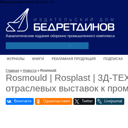
Перейти к основному содержанию
Ваша реклама могла бы быть тут
Ааналитические издания оборонно промышленного комплекса
:
:
ЖУРНАЛЫ
КНИГИ
РЕКЛАМНАЯ ПРОДУКЦИЯ
ПОДПИСКА
Вы здесь
Главная
»
Новости
» Rosmould
Rosmould | Rosplast | 3Д-Т
отраслевых выставок к про