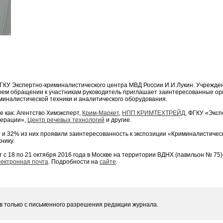
КУ Экспертно-криминалистического центра МВД России И.И.Лукин. Учрежде
воем обращении к участникам руководитель приглашает заинтересованные ор
иминалистической техники и аналитического оборудования.
 как: Агентство Химэксперт,
Крим-Маркет
,
НПП КРИМТЕХТРЕЙД
, ФГКУ «Эксп
дерации»,
Центр речевых технологий
и другие.
 32% из них проявили заинтересованность к экспозиции «Криминалистическ
нику.
 18 по 21 октября 2016 года в Москве на территории ВДНХ (павильон № 75)
лектронная почта
. Подробности на
сайте
.
 только с письменного разрешения редакции журнала.