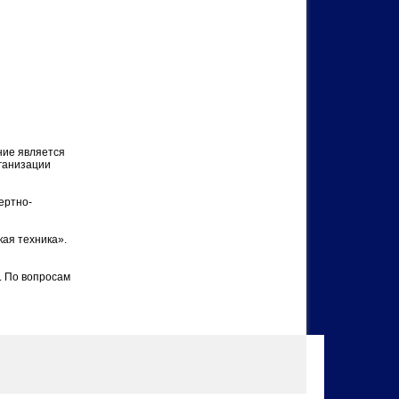
ние является
ганизации
ертно-
ая техника».
. По вопросам