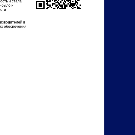
ость и стала
ю было и
ости
изводителей в
сах обеспечения