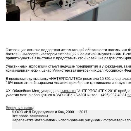
Экспозицию активно поддержал исполняющий обязанности начальника ФГ
постоянным соорганизатором экспозиции и ее активным участником. В с
принять участие в выставке и представить свои новейшие разработки кр
Участниками экспозиции станут ведущие предприятия и учреждения, такие
криминалистический центр Министерства внутренних дел Российской Фе
В прошлом году выставку «ИНТЕРПОЛИТЕХ» посетили 15 891 специалист и
16% посетителей выразили желание приобрести криминалистическую тех
ХХ Юбилейная Международная
выставка
"ИНТЕРПОЛИТЕХ-2016" пройдет с
участия можно обращаться в ЗАО «ОВК «БИЗОН»: тел. - (495) 937 40 81,
э
Вернуться назад
© ООО «ИД Бедретдинов и Ко», 2000 — 2017
Все права защищены.
Перепечатка материалов и использование рисунков и фотоматериалов