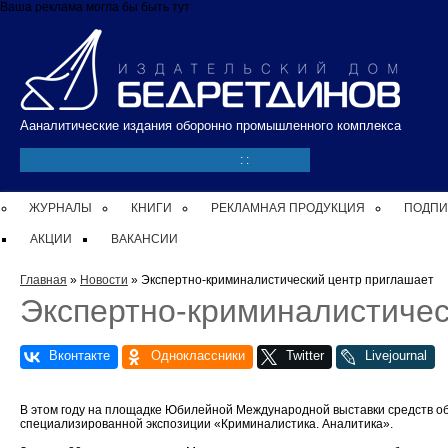
Перейти к основному содержанию
Ваша реклама могла бы быть тут
Ааналитические издания оборонно промышленного комплекса
:
:
ЖУРНАЛЫ
КНИГИ
РЕКЛАМНАЯ ПРОДУКЦИЯ
ПОДПИ
АКЦИИ
ВАКАНСИИ
Вы здесь
Главная
»
Новости
» Экспертно-криминалистический центр приглашает
Экспертно-криминалистичес
В этом году на площадке Юбилейной Международной выставки средств о
специализированной экспозиции «Криминалистика. Аналитика».