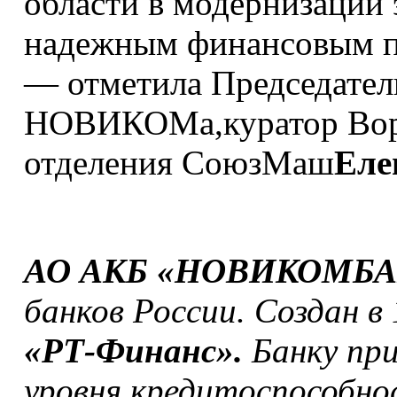
области в модернизации 
надежным финансовым па
— отметила Председател
НОВИКОМа,куратор Воро
отделения СоюзМаш
Еле
АО АКБ «НОВИКОМБ
банков России. Создан в
«РТ-Финанс».
Банку при
уровня кредитоспособно