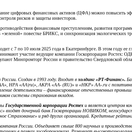
вание цифровых финансовых активов (ЦФА) можно повысить эфф
нтроля рисков и защиты инвесторов.
противодействия финансовым преступлениям, развития програм
в «зеленой» повестке БРИКС, и синхронизация экологических т
 7 по 10 июля 2025 года в Екатеринбурге. В этом году ее гл
ринимают участие ведущие компании Госкорпорации Ростех: ОДК
упают Минпромторг России и правительство Свердловской обла
 России. Создан в 1993 году. Входит в
холдинг «РТ-Финанс».
Ба
А», НРА «АА|ru|», АКРА «АА- (RU)» и «НКР» АА-.ru с позитивн
авление деятельности – финансирование отечественных промыш
ником системы страхования вкладов.
ивы
Государственной корпорации Ростех
и является центром ко
 входят дочерний банк Госкорпорации НОВИКОМ, негосударств
ое Страхование» и ряд других организаций.
Кредитные рейтинг
омпания России. Объединяет свыше 800 научных и производстве
техники в рамках гособоронзаказа. Развивает высокотехнологи