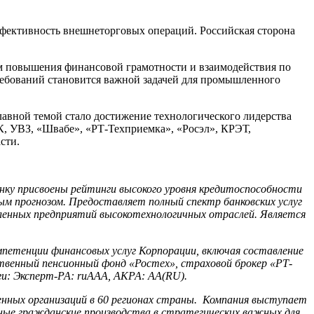
ективность внешнеторговых операций. Российская сторона
м повышения финансовой грамотности и взаимодействия по
ребований становится важной задачей для промышленного
авной темой стало достижение технологического лидерства
, УВЗ, «Швабе», «РТ-Техприемка», «Росэл», КРЭТ,
сти.
нку присвоены рейтинги высокого уровня кредитоспособности
ым прогнозом. Предоставляет полный спектр банковских услуг
ленных предприятий высокотехнологичных отраслей. Является
мпетенции финансовых услуг Корпорации, включая составление
енный пенсионный фонд «Ростех», страховой брокер «РТ-
и: Эксперт-РА: ruAAA, АКРА: AA(RU).
нных организаций в 60 регионах страны. Компания выступает
чные гражданские производства в стратегических важных для