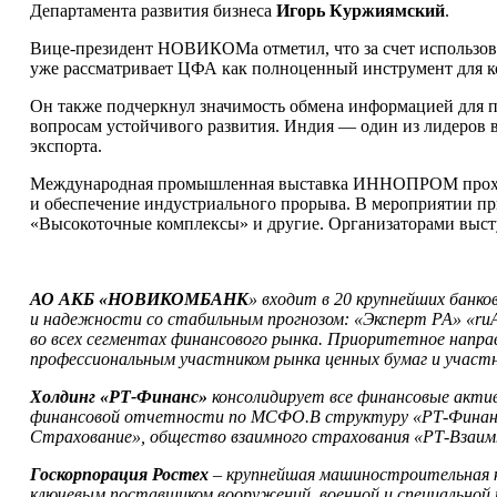
Департамента развития бизнеса
Игорь Куржиямский
.
Вице-президент НОВИКОМа отметил, что за счет использо
уже рассматривает ЦФА как полноценный инструмент для ко
Он также подчеркнул значимость обмена информацией для 
вопросам устойчивого развития. Индия — один из лидеров 
экспорта.
Международная промышленная выставка ИННОПРОМ проходит с
и обеспечение индустриального прорыва. В мероприятии п
«Высокоточные комплексы» и другие. Организаторами выст
АО АКБ «НОВИКОМБАНК
» входит в 20 крупнейших банков
и надежности со стабильным прогнозом: «Эксперт РА» «ruА
во всех сегментах финансового рынка. Приоритетное напр
профессиональным участником рынка ценных бумаг и участ
Холдинг «РТ-Финанс»
консолидирует все финансовые акт
финансовой отчетности по МСФО.В структуру «РТ-Финанс»
Страхование», общество взаимного страхования «РТ-Взаимн
Госкорпорация Ростех
– крупнейшая машиностроительная к
ключевым поставщиком вооружений, военной и специальной 