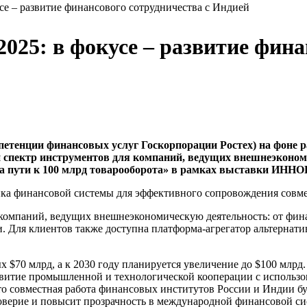
 развитие финансового сотрудничества с Индией
в фокусе – развитие финанс
тенции финансовых услуг Госкорпорации Ростех) на фоне р
 спектр инструментов для компаний, ведущих внешнеэкономи
на пути к 100 млрд товарооборота» в рамках выставки ИННО
ойка финансовой системы для эффективного сопровождения совме
 компаний, ведущих внешнеэкономическую деятельность: от фин
 Для клиентов также доступна платформа-агрегатор альтернати
х $70 млрд, а к 2030 году планируется увеличение до $100 млрд
витие промышленной и технологической кооперации с использ
 совместная работа финансовых институтов России и Индии буд
 доверие и повысит прозрачность в международной финансовой