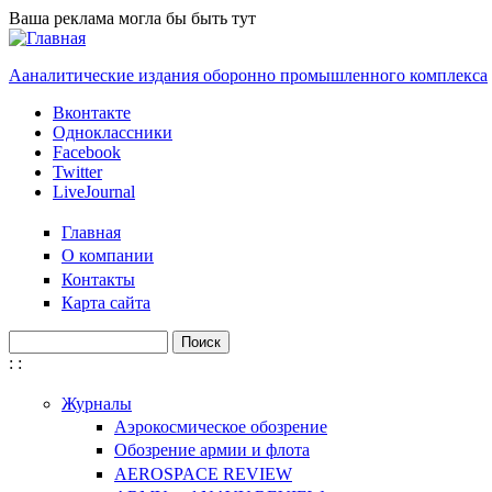
Перейти к основному содержанию
Ваша реклама могла бы быть тут
Ааналитические издания оборонно промышленного комплекса
Вконтакте
Одноклассники
Facebook
Twitter
LiveJournal
Главная
О компании
Контакты
Карта сайта
Поиск
Форма поиска
:
:
Журналы
Аэрокосмическое обозрение
Обозрение армии и флота
AEROSPACE REVIEW