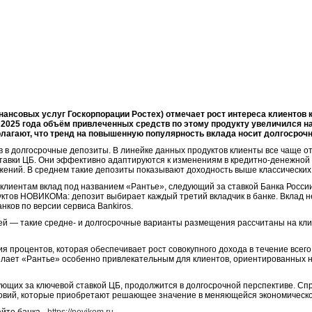
ансовых услуг Госкорпорации Ростех) отмечает рост интереса клиентов 
 2025 года объём привлеченных средств по этому продукту увеличился на
олагают, что тренд на повышенную популярность вклада носит долгосрочн
тв в долгосрочные депозиты. В линейке данных продуктов клиенты все чаще о
тавки ЦБ. Они эффективно адаптируются к изменениям в кредитно-денежной 
жений. В среднем такие депозиты показывают доходность выше классических 
клиентам вклад под названием «Рантье», следующий за ставкой Банка Росси
уктов НОВИКОМа: депозит выбирает каждый третий вкладчик в банке. Вклад 
нков по версии сервиса Bankiros.
ней — такие средне- и долгосрочные варианты размещения рассчитаны на кли
 процентов, которая обеспечивает рост совокупного дохода в течение всего
елает «Рантье» особенно привлекательным для клиентов, ориентированных 
щих за ключевой ставкой ЦБ, продолжится в долгосрочной перспективе. Спр
ловий, которые приобретают решающее значение в меняющейся экономическо
йте банка -
https://novikom.ru