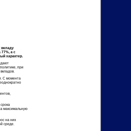
к вкладу
 77%, а с
ый характер.
тдают
политике, при
вкладов.
и. С момента
неоднократно
ентов,
 срока
на максимальную
ос на них
й среде.