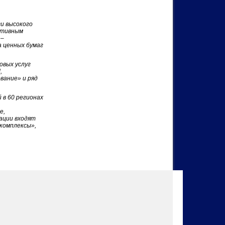
и высокого
зитивным
 –
 ценных бумаг
овых услуг
,
вание» и ряд
 в 60 регионах
е,
ации входят
 комплексы»,