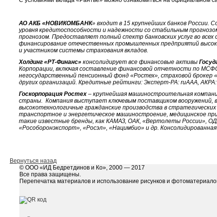
АО АКБ «НОВИКОМБАНК
» входит в 15 крупнейших банков России. С
уровня кредитоспособности и надежности со стабильным прогнозом: 
прогнозом. Предоставляет полный спектр банковских услуг во все
финансирование отечественных промышленных предприятий высоко
и участником системы страхования вкладов.
Холдинг «РТ-Финанс»
консолидирует все финансовые активы
Госуд
Корпорации, включая составление финансовой отчетности по МСФО
негосударственный пенсионный фонд «Ростех», страховой брокер 
других организаций.
Кредитные рейтинги: Эксперт-РА: ruAAA, АКРА:
Госкорпорация Ростех
– крупнейшая машиностроительная компания
страны. Компания выступает ключевым поставщиком вооружений, во
высокотехнологичные гражданские производства в стратегических 
транспортное и энергетическое машиностроение, медицинское при
такие известные бренды, как КАМАЗ, ОАК, «Вертолеты России», ОД
«Рособоронэкспорт», «Росэл», «Нацимбио» и др. Консолидированная 
Вернуться назад
© ООО «ИД Бедретдинов и Ко», 2000 — 2017
Все права защищены.
Перепечатка материалов и использование рисунков и фотоматериалов