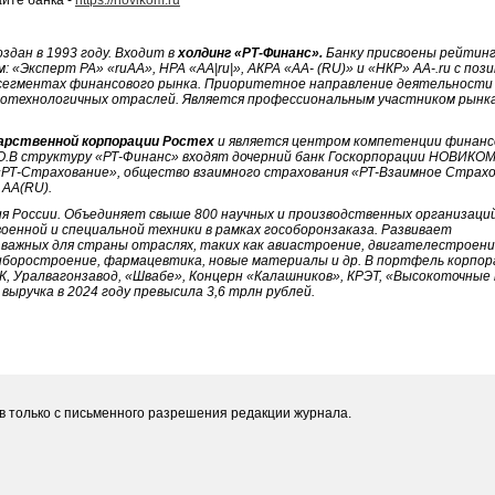
оздан в 1993 году. Входит в
холдинг «РТ-Финанс».
Банку присвоены рейтинг
«Эксперт РА» «ruАА», НРА «АА|ru|», АКРА «АА- (RU)» и «НКР» АА-.ru с по
х сегментах финансового рынка. Приоритетное направление деятельности
технологичных отраслей. Является профессиональным участником рынка
арственной корпорации Ростех
и является центром компетенции финанс
.В структуру «РТ-Финанс» входят дочерний банк Госкорпорации НОВИКОМ
«РТ-Страхование», общество взаимного страхования «РТ-Взаимное Страхо
 AA(RU).
 России. Объединяет свыше 800 научных и производственных организаций
енной и специальной техники в рамках гособоронзаказа. Развивает
важных для страны отраслях, таких как авиастроение, двигателестроени
боростроение, фармацевтика, новые материалы и др. В портфель корпор
К, Уралвагонзавод, «Швабе», Концерн «Калашников», КРЭТ, «Высокоточные
выручка в 2024 году превысила 3,6 трлн рублей.
 только с письменного разрешения редакции журнала.