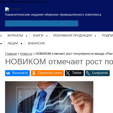
Перейти к основному содержанию
Ваша реклама могла бы быть тут
Ааналитические издания оборонно промышленного комплекса
:
:
ЖУРНАЛЫ
КНИГИ
РЕКЛАМНАЯ ПРОДУКЦИЯ
ПОДПИ
АКЦИИ
ВАКАНСИИ
Вы здесь
Главная
»
Новости
» НОВИКОМ отмечает рост популярности вклада «Ран
НОВИКОМ отмечает рост по