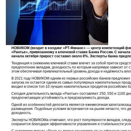
НОВИКОМ (входит в холдинг «РТ-Финанс» — центр компетенций фин
«Рантье»,
привязанному к ключевой ставке Банка России
.
С начала
начала октября прирост составил около 8%. Эксперты банка предп
Тенденция к снижению ключевой ставки влечет за собой приток средс
предпочтение вкладам, доходность по которым напрямую зависит от с
этом обеспечивая привлекательный уровень дохода и надёжность вло
В 2021 году НОВИКОМ одним из первых российских банков предложил 
запуска он остается одним из самых популярных накопительных прод
входил в список топ-10 лучших накопительных продуктов российских ба
Сегодня длительность вклада «Рантье» составляет 250, 550 и 1100 д
предпочитающих устойчивость и предсказуемость дохода.
Одной из особенностей депозита является ежемесячная капитализация
размещения. Подобные условия встречаются на рынке нечасто, что д
доходность.
Эксперты НОВИКОМа отмечают, что рост популярности вкладов, следую
сохранится благодаря эффективности управления и стабильности ус
С условиями вклада «Рантье» можно ознакомиться на официальном са