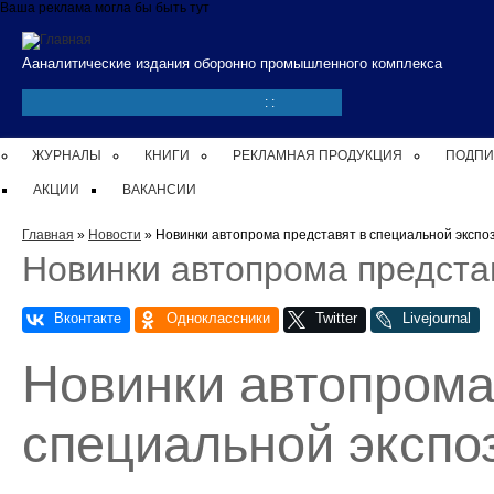
Перейти к основному содержанию
Ваша реклама могла бы быть тут
Ааналитические издания оборонно промышленного комплекса
:
:
ЖУРНАЛЫ
КНИГИ
РЕКЛАМНАЯ ПРОДУКЦИЯ
ПОДПИ
АКЦИИ
ВАКАНСИИ
Вы здесь
Главная
»
Новости
» Новинки автопрома представят в специальной экспо
Новинки автопрома предста
Новинки автопрома
специальной экспо