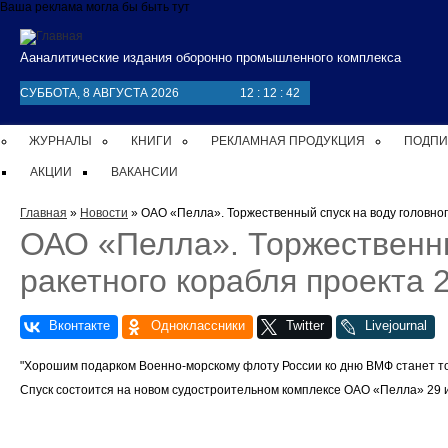
Перейти к основному содержанию
Ваша реклама могла бы быть тут
Ааналитические издания оборонно промышленного комплекса
СУББОТА, 8 АВГУСТА 2026
12
:
12
:
42
ЖУРНАЛЫ
КНИГИ
РЕКЛАМНАЯ ПРОДУКЦИЯ
ПОДПИ
АКЦИИ
ВАКАНСИИ
Вы здесь
Главная
»
Новости
» ОАО «Пелла». Торжественный спуск на воду головног
ОАО «Пелла». Торжественны
ракетного корабля проекта 
"Хорошим подарком Военно-морскому флоту России ко дню ВМФ станет тор
Спуск состоится на новом судостроительном комплексе ОАО «Пелла» 29 и