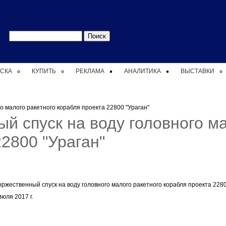
Форма
Поиск
поиска
СКА
КУПИТЬ
РЕКЛАМА
АНАЛИТИКА
ВЫСТАВКИ
о малого ракетного корабля проекта 22800 "Ураган"
й спуск на воду головного м
22800 "Ураган"
жественный спуск на воду головного малого ракетного корабля проекта 22800
юля 2017 г.