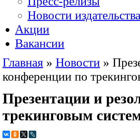
Пресс-релизы
Новости издательств
Акции
Вакансии
Главная
»
Новости
» През
Вы здесь
конференции по трекинго
Презентации и резо
трекинговым систе