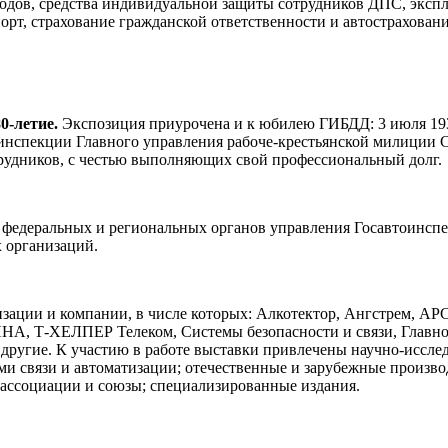
одов, средства индивидуальной защиты сотрудников ДПС, экспл
рт, страхование гражданской ответственности и автострахован
0-летие.
Экспозиция приурочена и к юбилею ГИБДД: 3 июля 19
инспекции Главного управления рабоче-крестьянской милиции С
трудников, с честью выполняющих свой профессиональный долг.
 федеральных и региональных органов управления Госавтоинсп
 организаций.
изации и компании, в числе которых: Алкотектор, Ангстрем, 
А, Т-ХЕЛПЕР Телеком, Системы безопасности и связи, Главное
угие. К участию в работе выставки привлечены научно-исслед
и связи и автоматизации; отечественные и зарубежные произво
ассоциации и союзы; специализированные издания.