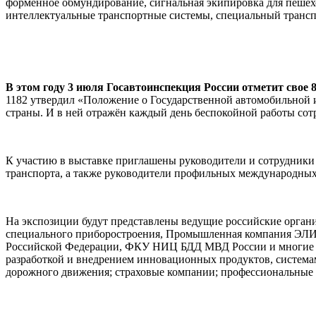
форменное обмундирование, сигнальная экипировка для пешех
интеллектуальные транспортные системы, специальный транспо
В этом году 3 июля Госавтоинспекция России отметит свое 8
1182 утвердил «Положение о Государственной автомобильной 
страны. И в ней отражён каждый день беспокойной работы со
К участию в выставке приглашены руководители и сотрудники
транспорта, а также руководители профильных международных
На экспозиции будут представлены ведущие российские орган
специального приборостроения, Промышленная компания ЭЛИН
Российской Федерации, ФКУ НИЦ БДД МВД России и многие др
разработкой и внедрением инновационных продуктов, системам
дорожного движения; страховые компании; профессиональные 