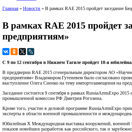
Главная
»
Новости
» В рамках RAE 2015 пройдет заседание Б
Вы здесь
В рамках RAE 2015 пройдет з
предприятиям»
С 9 по 12 сентября в Нижнем Тагиле пройдет 10-я юбилейн
В преддверии RAE 2015 cгенеральным директором АО «Научно
предприятиям» Владимиром Гутеневем было согласовано прове
выступление Олега Сиенко на тему импортозамещения на пред
Заседание состоится 9 сентября в рамках RussiaArmsExpo 2015
промышленной комиссии РФ Дмитрия Рогозина.
Кроме того, участие в деловой программе RussiaArmsExpo пр
эксперты в области военной промышленности и международн
Юбилейная Х Международная выставка вооружений, военной те
показов новейших разработок как российского, так и зарубеж