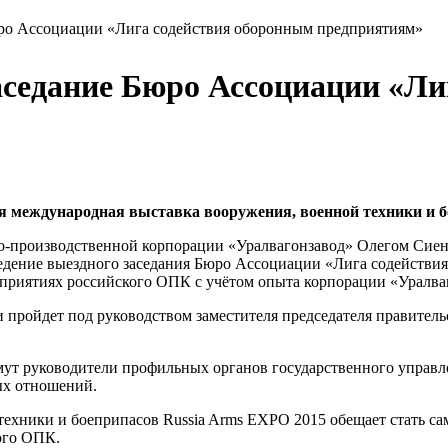
юро Ассоциации «Лига содействия оборонным предприятиям»
аседание Бюро Ассоциации «Ли
ая международная выставка вооружения, военной техники и б
-производственной корпорации «Уралвагонзавод» Олегом Сиен
дение выездного заседания Бюро Ассоциации «Лига содействия
приятиях российского ОПК с учётом опыта корпорации «Уралва
 и пройдет под руководством заместителя председателя правител
имут руководители профильных органов государственного управ
ых отношений.
хники и боеприпасов Russia Arms EXPO 2015 обещает стать са
ного ОПК.