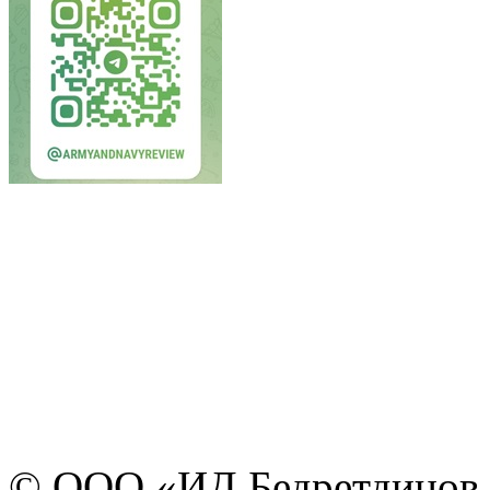
© ООО «ИД Бедретдинов 