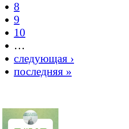
8
9
10
…
следующая ›
последняя »