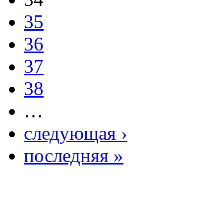
35
36
37
38
…
следующая ›
последняя »