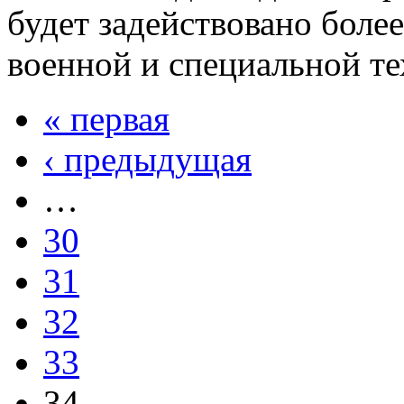
будет задействовано боле
военной и специальной те
« первая
Страницы
‹ предыдущая
…
30
31
32
33
34